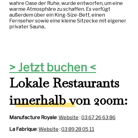
wahre Oase der Ruhe, wurde entworfen, um eine
warme Atmosphäre zu schaffen. Es verfügt
außerdem über ein King-Size-Bett, einen
Fernseher sowie eine kleine Sitzecke mit eigener
privater Sauna..
> Jetzt buchen <
Lokale Restaurants
innerhalb von 200m:
Manufacture Royale
:
Website
:
03 67 26 63 86
La Fabrique
:
Website
:
03 89 28 05 11